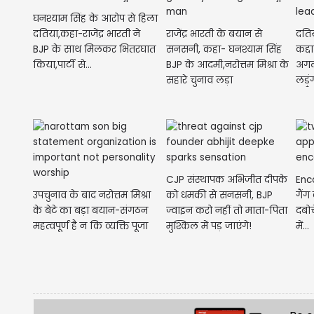
घनश्याम सिंह के आरोप से हिला
दतिया,कहा-राजेंद्र भारती ने
राजेंद्र भारती के बयान से
दतिय
BJP के साथ मिलकर भितरघात
सनसनी, कहा- घनश्याम सिंह
कद्द
किया,पार्टी से...
BJP के आदमी,नरोत्तम मिश्रा के
अगल
सहारे चुनाव लड़ा
लड़ूं
CJP संस्थापक अभिजीत दीपके
Enco
उपचुनाव के बाद नरोत्तम मिश्रा
को धमकी से सनसनी, BJP
गैंग
के बेटे का बड़ा बयान-संगठन
ज्वाइन करो नहीं तो माता-पिता
दबो
महत्वपूर्ण है न कि व्यक्ति पूजा
मुश्किल में पड़ जाएंगे!
में...