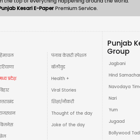
n the top of everything happening around the world.
Punjab Kesari E-Paper
Premium Service.
Punjab K
Group
हिमाचल
पंजाब केसरी स्पेशल
Jagbani
हरियाणा
बॉलीवुड
Hind Samacha
मध्य प्रदेश़
Health +
Navodaya Tim
बिहार
Viral Stories
Nari
उत्तराखंड
शिक्षा/नौकरी
Yum
राजस्थान
Thought of the day
Jugaad
बिज़नेस
Joke of the day
Bollywood Tad
खेल