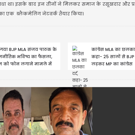
 साधा था। इसके बाद इन तीनों ने मिलकर समाज के रसूखदार और प
ी का एक ब्लैकमेलिंग नेटवर्क तैयार किया।
 गया BJP MLA संजय पाठक के
कांग्रेस MLA का छलका द
जनीतिक भविष्य का फैसला,
कहा- 25 सालों से BJP 
CM रेखा गुप्ता और BJP
 को फोन लगाने मामले में
लड़कर MP का कांग्रेस
नेताओं ने सुषमा स्वराज
ा बड़ा फैसला
कार्यकर्ता टूट चुका है