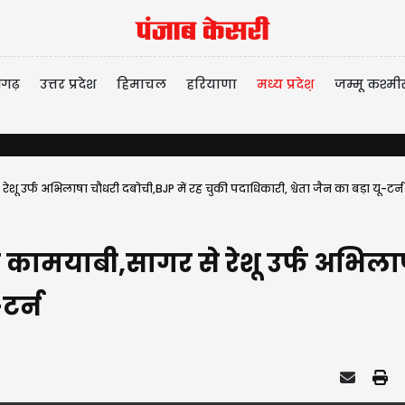
ीगढ़
उत्तर प्रदेश
हिमाचल
हरियाणा
मध्य प्रदेश़
जम्मू कश्मी
रेशू उर्फ अभिलाषा चौधरी दबोची,BJP में रह चुकी पदाधिकारी, श्वेता जैन का बड़ा यू-टर्न
बड़ी कामयाबी,सागर से रेशू उर्फ अभिल
टर्न