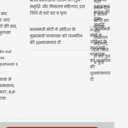
Ahoi Ashtami: संतान की सुख-
समृद्धि और निसंतान महिलाएं, इस
विधि से करें व्रत व पूजा
 बाद
पर आए
ों की बाढ़,
प्रधानमंत्री मोदी ने ओडिशा के
 खुलासा
मुख्यमंत्री पटनायक को जन्मदिन
की शुभकामनाएं दीं
ैठक में
ें घमासान,
 फटा', BJP
ावा