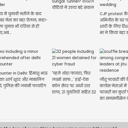
Sungal Tunnel? वायरल
वीडियो ने उठाए बड़े सवाल
ा में चुनावी नतीजे के बाद
CJP protest के
ावर नेता का बड़ा ऐलान, कहा-
अभिजीत के घर 
ा चुनाव भी दतिया से ही
शादी के लिए रिश्त
गा,अब...
मां ने किया बड़ा
unter in Delhi: हिमांशु भाऊ
'पहले थोड़ा फायदा, फिर
 का शार्प शूटर और नाबालिग
लाखों साफ...' हाई-टेक
जीतू पटवारी की ब
चे, पुलिस की जवाबी फायरिंग
कॉल सेंटर पर आधी रात
कांग्रेस नेताओं म
छापा, 21 युवतियों सहित 32
पटवारी का कुर्ता
दबोचे
का सनसनीखेज द