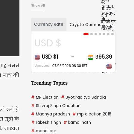
Show All
Currency Rate
Crypto Currency
CAD $
₹95.39
CAD $1
₹68.04
=
गवाह बनने
Updated
IST
07/08/2026 08:30 IST
े जांच की
Trending Topics
#
MP Election
#
Jyotiraditya Scindia
#
Shivraj Singh Chouhan
े लगे हैं।
#
Madhya pradesh
#
mp election 2018
ूत्रों के
#
rakesh singh
#
kamal nath
 के माध्यम
#
mandsaur