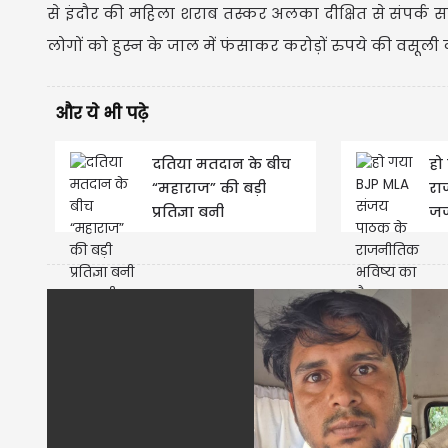
से इंदौर की महिला शराब तस्कर अलका दीक्षित से संपर्क
लोगों को हुस्न के जाल में फंसाकर करोड़ों रुपये की वसूल
और ये भी पढ़े
दतिया मतदान के बीच
हो
“महाराज” की बड़ी
रा
प्रतिज्ञा बनी
जज
सनसनी,BJP हारी तो
आय
सिर मुंडवाने का...