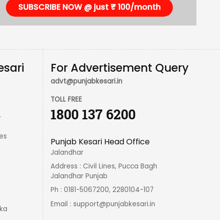
SUBSCRIBE NOW @ just ₹ 100/month
esari
For Advertisement Query
advt@punjabkesari.in
TOLL FREE
1800 137 6200
r
es
Punjab Kesari Head Office
Jalandhar
Address : Civil Lines, Pucca Bagh
Jalandhar Punjab
Ph : 0181-5067200, 2280104-107
Email :
support@punjabkesari.in
ka