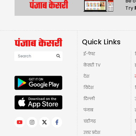
Be o
Try
Quick Links
ई-पेपर
केसरी TV
देश
विदेश
दिल्ली
पंजाब
चंडीगढ़
उत्तर प्रदेश