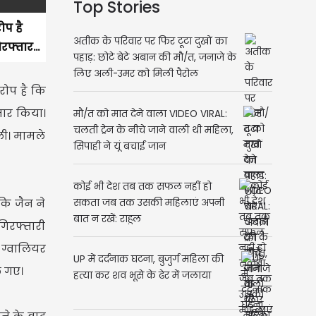
Top Stories
ोप है
अतीक के परिवार पर फिर टूटा दुखों का
फ्तार...
पहाड़: छोटे बेटे अबान की मौ/त, जनाजे के
लिए अली-उमर को मिली पैरोल
रोप है कि
तार किया।
मौ/त को मात देने वाला VIDEO VIRAL:
चलती ट्रेन के नीचे जाने वाली थी महिला,
ली। मामले
सिपाही ने यूं बचाई जान
कोई भी देश तब तक सफल नहीं हो
कि जैन ने
सकता जब तक उसकी महिलाएं अपनी
बात न रखें: राहुल
गिरफ्तारी
 ग्वालियर
UP में दर्दनाक घटना, बुजुर्ग महिला की
े गए।
हत्या कर शव भूसे के ढेर में जलाया