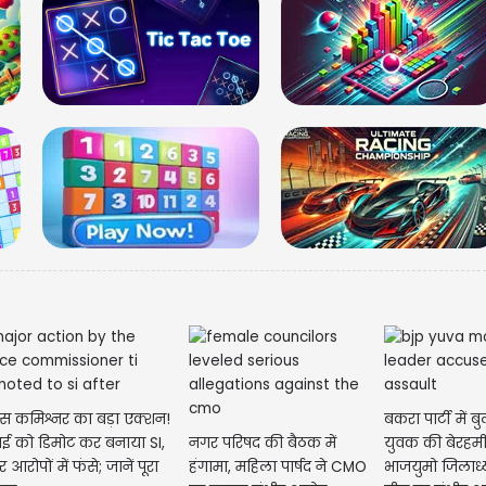
महाराष्ट
शिंदे ने प्
िस कमिश्नर का बड़ा एक्शन!
बकरा पार्टी में 
ई को डिमोट कर बनाया SI,
नगर परिषद की बैठक में
युवक की बेरहमी 
र आरोपों में फंसे; जानें पूरा
हंगामा, महिला पार्षद ने CMO
भाजयुमो जिलाध्य