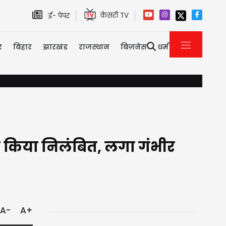
केसरी TV
ई- पेपर
र
बिहार
झारखंड
राजस्थान
बिज़नेस
धर्म
बिहार चुनावी जश्न के बीच BJP के लिए बुरी खबर, पूर्व सीएम के भाई और BJP दिग्
को किया निलंबित, लगा गंभीर
A-
A+