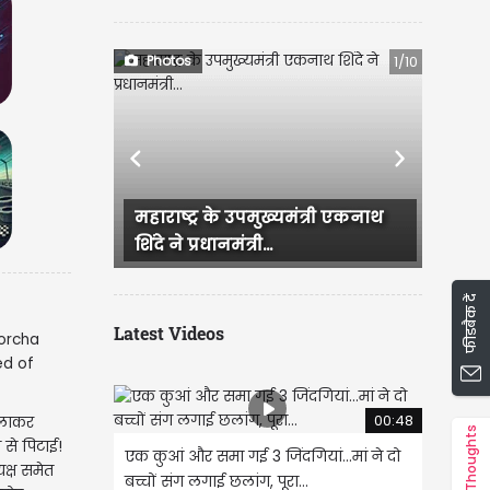
Photos
1/10
Previous
Next
्र के उपमुख्यमंत्री एकनाथ
CM रेखा गुप्ता और BJP के दूसरे
रधानमंत्री...
नेताओं ने सुषमा स्वराज की...
फीडबैक दें
Latest Videos
00:48
बुलाकर
Thoughts
से पिटाई!
एक कुआं और समा गई 3 जिंदगियां...मां ने दो
क्ष समेत
बच्चों संग लगाई छलांग, पूरा...