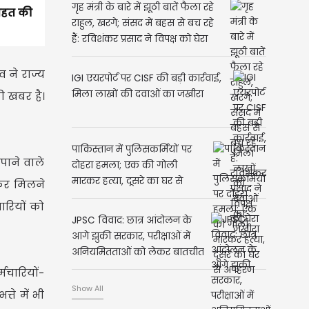
गृह मंत्री के बारे में झूठी बातें फैला रहे
राहत की
राहुल, खरगे; संसद में बहस से बच रहे
हैं: रविशंकर प्रसाद ने विपक्ष को घेरा
 ने राज्य
IGI एयरपोर्ट पर CISF की बड़ी कार्रवाई,
मिला लाखों की दवाओं का जखीरा
की खबर है।
पाकिस्तान में पुलिसकर्मियों पर
पाने वाले
दोहरा हमला; एक की गोली
मारकर हत्या, दूसरे का घर से
़कर मिलने
अपहरण
ारियों को
JPSC विवाद: छात्र आंदोलन के
आगे झुकी सरकार, परीक्षाओं में
अनियमितताओं को लेकर बातचीत
के लिए बुलाया
मचारियों-
Show All
ते में भी