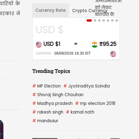
ारियों के
Currency Rate
Crypto Currency
ो सरकार ने
USD $
CAD $
USD $1
₹95.25
CAD $1
=
Updated
Updated
06/08/2026 16:30 IST
06/08/2026 
Trending Topics
#
MP Election
#
Jyotiraditya Scindia
#
Shivraj Singh Chouhan
#
Madhya pradesh
#
mp election 2018
#
rakesh singh
#
kamal nath
#
mandsaur