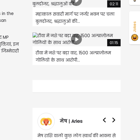
02:11
महाकाल सवारी मार्ग पर जर्जर भवन पर चला
बुलडोजर, श्रद्धालुओं की...
Jokes
ाद MP
01:15
क्तियां, इन
 जिम्मेदारी
रीवा में नशे पर बड़ा वार, 1500 अल्प्राज़ोलम
गोलियों के साथ आरोपी...
मेष | Aries
वृषभ | Tau
मेष राशि वालों कुछ लोग स्वार्थ की भावना से
वृष राशि वालों आय के स्त्र