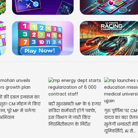
ों की डबल इनकम का
शुरू! CM मोहन ने किए
बड़ी खुशखबरी! MP के 6 हजार
ान, पूरे MP में चलेगा
संविदा कर्मचारी होंगे पक्के,
गुरु पूर्णिमा पर C
 अभियान
इस विभाग ने जारी किए
यादव का बड़ा ऐलान,
नियमितीकरण के निर्देश
खुलेगी धन्वंतरी म
यूनिवर्सिटी, AI से...