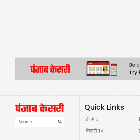
Be o
Try
Quick Links
ई-पेपर
केसरी TV