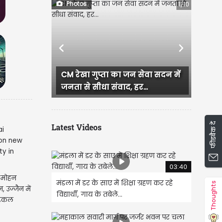
Photos
1/10
Previous
Next
CM रेखा गुप्ता का जन सेवा सदन में
दिल्ली लक्ष्मी यो
जनता से सीधा संवाद, हर...
धमाकेदार शुरुआत
फीडबैक दें
Latest Videos
03:40
M मोहन
मंडला में डर के साए में शिक्षा ग्रहण कर रहे
Thoughts
 उज्जैन में
विद्यार्थी, गाय के तबेले...
ेडिकल