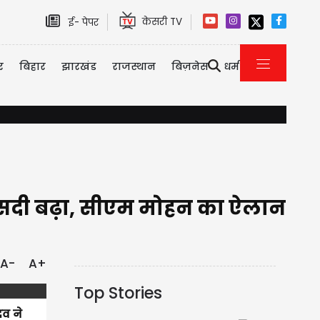
केसरी TV
ई- पेपर
र
बिहार
झारखंड
राजस्थान
बिज़नेस
धर्म
बिहार चुनावी जश्न के बीच BJP के लिए बुरी खबर, पूर्व सीएम के भाई और BJP द
फीसदी बढ़ा, सीएम मोहन का ऐलान
A-
A+
Top Stories
दव ने