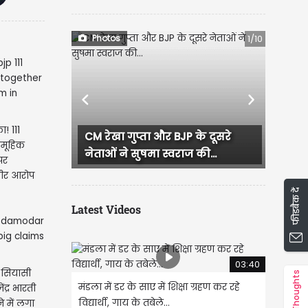
Photos
1/10
Previous
Next
! 111
 के दूसरे
CM रेखा गुप्ता का जन सेवा सदन में
ामूहिक
 की...
जनता से सीधा संवाद, हर...
पर
भीर आरोप
फीडबैक दें
Latest Videos
03:40
 सियासी
Thoughts
मंडला में डर के साए में शिक्षा ग्रहण कर रहे
ंद्र भारती
विद्यार्थी, गाय के तबेले...
ने में लगा