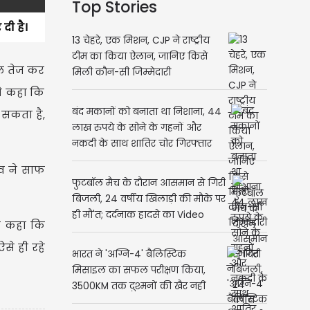
Top Stories
दी है।
13 चेहरे, एक मिशन, CJP ने राष्ट्रीय
टीम का किया ऐलान, जानिए किसे
चल तेज कर
मिली कौन-सी जिम्मेदारी
ने कहा कि
बंद मकानों को बनाता था निशाना, 44
 सकता है,
लाख रुपये के सोने के गहनों और
नकदी के साथ शातिर चोर गिरफ्तार
दव ने साफ
फुटबॉल मैच के दौरान आसमान से गिरी
बिजली, 24 वर्षीय खिलाड़ी की मौके पर
ही मौ'त; दर्दनाक हादसे का Video
भी कहा कि
वायरल
से ही रहे
भारत ने 'अग्नि-4' बैलिस्टिक
मिसाइल का सफल परीक्षण किया,
3500KM तक दुश्मनों की खैर नहीं