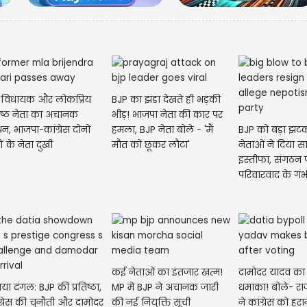
्व विधायक और लोकप्रिय
BJP का झंडा देखते ही भड़की
ष्ठ नेता का अचानक
भीड़! भाजपा नेता की कार पर
न, भाजपा-कांग्रेस दोनों
हमला, BJP नेता बोले - 'मैं
BJP को बड़ा झटका
CM रेखा गुप्ता और BJP
ं के नेता दुखी
मौत को छूकर लौटा'
नेताओं ने दिया स
नेताओं ने सुषमा स्वराज
इस्तीफा, संगठन 
परिवारवाद के गं
कई नेताओं का इंतजार खत्म!
दामोदर यादव का
या दंगल: BJP की प्रतिष्ठा,
MP में BJP ने अचानक जारी
धमाका! बोले- राजे
ग्रेस की चुनौती और दामोदर
की नई नियुक्ति सूची
ने कांग्रेस को हरा