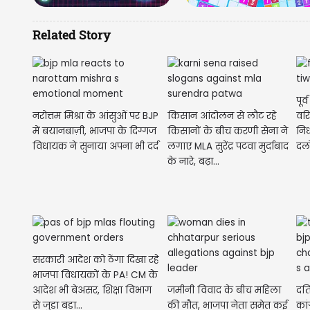
Related Story
पूर
नरोत्तम मिश्रा के आंसुओं पर BJP
किसान आंदोलन से लौट रहे
वरि
में बयानबाज़ी, भाजपा के दिग्गज
किसानों के बीच करणी सेना ने
निध
विधायक ने सुनाया अपना भी दर्द
लगाए MLA सुरेंद्र पटवा मुर्दाबाद
दलो
के नारे, बढ़ा...
सरकारी आदेश को ठेंगा दिखा रहे
भाजपा विधायकों के PA! CM के
आदेश भी बेअसर, शिक्षा विभाग
जमीनी विवाद के बीच महिला
दति
से जुड़ा बड़ा...
की मौत, भाजपा नेता समेत कई
कां