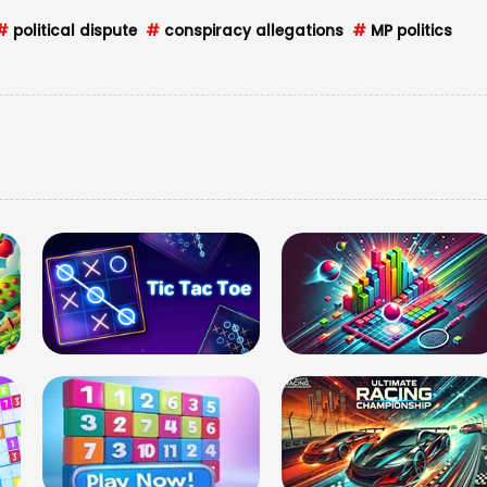
#
political dispute
#
conspiracy allegations
#
MP politics
USD $
USD $1
=
Updated
07/08/2026 00:30 