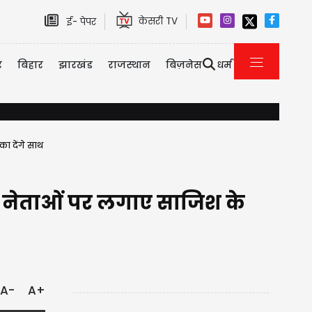
केसरी TV
ई- पेपर
र
बिहार
झारखंड
राजस्थान
बिज़नेस
धर्म
बिहार चुनावी जश्न के बीच BJP के लिए बुरी खबर, पूर्व सीएम के भाई और BJP दिग्
ा देंगे साथ
 ही नेताओं पर लगाए साजिश के
A-
A+