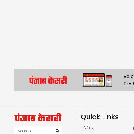
Be o
Try
Quick Links
ई-पेपर