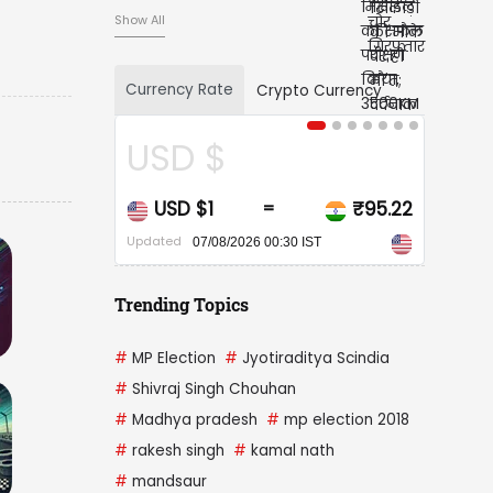
Show All
Currency Rate
Crypto Currency
CAD $
₹95.22
CAD $1
₹67.95
=
Updated
IST
07/08/2026 00:30 IST
Trending Topics
#
MP Election
#
Jyotiraditya Scindia
#
Shivraj Singh Chouhan
#
Madhya pradesh
#
mp election 2018
#
rakesh singh
#
kamal nath
#
mandsaur