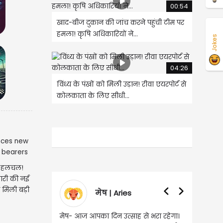
00:54
खाद-बीज दुकान की जांच करने पहुंची टीम पर
हमला! कृषि अधिकारियों ने...
Jokes
04:26
विंध्य के पंखों को मिली उड़ान! रीवा एयरपोर्ट से
कोलकाता के लिए सीधी...
़ी हलचल!
जारी की नई
 मिली बड़ी
Aries
वृषभ | Taurus
उत्साह से भरा रहेगा।
वृष- आज का दिन इस राशि के जातकों के