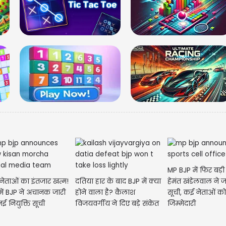
MP BJP में फिर बड
ेताओं का इंतजार खत्म!
दतिया हार के बाद BJP में क्या
हेमंत खंडेलवाल ने 
ें BJP ने अचानक जारी
होने वाला है? कैलाश
सूची, कई नेताओं को
मेष | 
ई नियुक्ति सूची
विजयवर्गीय ने दिए बड़े संकेत
जिम्मेदारी
मेष- आज आपका दिन 