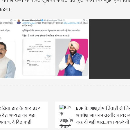
को भविष्य के लिए शुभकामनाएं देते हुए कहा कि मुझे पूर्ण विश्
करेगा।
USD $
USD $1
=
Updated
08/08/2026 22:3
दतिया हार के बाद BJP
BJP के आशुतोष तिवारी से मि
प्रदेश अध्यक्ष का बड़ा
अवधेश नायक! तस्वीर वायरल 
बयान, दे दिए कड़ी
कह दी बड़ी बात…क्या बदलेगी
कार्रवाई के संकेत
की...