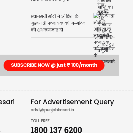
समृद्धि और निसंतान महिलाएं, इस
विधि से करें व्रत व पूजा
प्रधानमंत्री मोदी ने ओडिशा के
मुख्यमंत्री पटनायक को जन्मदिन
की शुभकामनाएं दीं
SUBSCRIBE NOW @ just ₹ 100/month
esari
For Advertisement Query
advt@punjabkesari.in