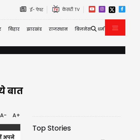
केसरी TV
ई- पेपर
र
बिहार
झारखंड
राजस्थान
बिज़नेस
धर्म
बिहार चुनावी जश्न के बीच BJP के लिए बुरी खबर, पूर्व सीएम के भाई और BJP दिग्गज
ये बात
A-
A+
Top Stories
ें अपने