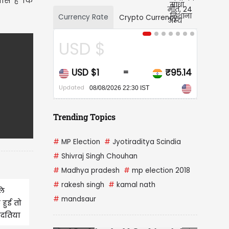
वास है कि
Currency Rate
Crypto Currency
CAD $
₹95.14
CAD $1
₹68.20
=
Updated
0 IST
08/08/2026 22:30 IST
Trending Topics
#
MP Election
#
Jyotiraditya Scindia
#
Shivraj Singh Chouhan
#
Madhya pradesh
#
mp election 2018
#
rakesh singh
#
kamal nath
ले
#
mandsaur
हुई तो
 दतिया