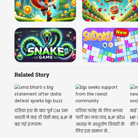
Related Story
दतिया हार के बाद पूर्व CM उमा
दतिया फतेह के लिए भगवा
कई न
भारती ने कह दी ऐसी बात, BJP में
पार्टी का नया दांव, BJP प्रदेश
MP म
बढ़ गई हलचल!
अध्यक्ष ने आशुतोष तिवारी के
की न
लिए इस समाज से...