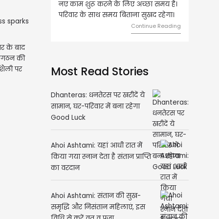
के लिए अच्छा समय है।
लिए शुभ रहने वाला है। धन और नौकरी के
य बिताना सुखद रहेगा।
मामलों में सफलता मिलेगी। मित्रों से
मेलजोल बढ़ेगा। आर्थिक निवेश सोच-
Continue Reading
समझकर...
ार के बाद
Continue Reading
संगठन की
यशैली पर
Most Read Stories
Dhanteras: धनतेरस पर खरीदें ये
सामान, घर-परिवार में बना रहेगा
Good Luck
Ahoi Ashtami: यहां आधी रात में
किया गया स्नान देता है संतान प्राप्ति
का वरदान
Ahoi Ashtami: संतान की सुख-