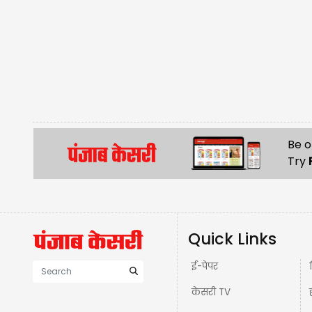
Be o
Try
Quick Links
ई-पेपर