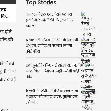
Top Stories
रामद
बेंगलुरु-मैसुरु एक्सप्रेसवे पर बस
कि...
हादसे में 2 लोगों की मौत, 24 अन्य
घायल
ामद होने
यक्ति की
दुकानदारों और व्यापारियों के लिए भी
UPI फ्री, ट्रांजैक्शन पर नहीं लगेगी
कोई फीस
े में तब
UPI यूजर्स के लिए बड़ी राहत! सरकार ने
ंची। जांच
साफ किया- पेमेंट पर नहीं लगेगी कोई
फीस
बाद दावड़े
दिल्ली : राजौरी गाडर्न में कॉलेज छात्रा
ने उठाया खौफनाक कदम, पुलिस कर
रही जांच