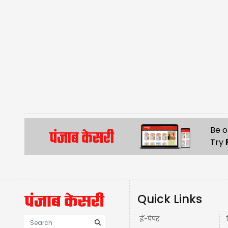
Be o
Try
Quick Links