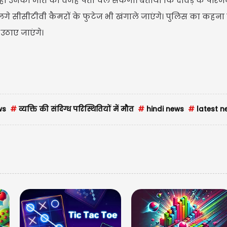
द ही उनकी मौत की वजह पता चल सकेगी। बताया कि दावड़े के परिज
े सीसीटीवी कैमरों के फुटेज भी खंगाले जाएंगे। पुलिस का कहना 
उठाए जाएंगे।
USD $
USD $1
=
ws
#
व्यक्ति की संदिग्ध परिस्थितियों में मौत
#
hindi news
#
latest n
Updated
08/08/2026 20: