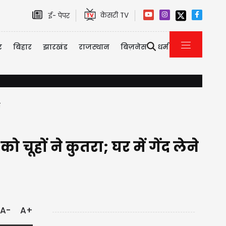
केसरी TV
ई- पेपर
र
बिहार
झारखंड
राजस्थान
बिज़नेस
धर्म
बिहार चुनावी जश्न के बीच BJP के लिए बुरी खबर, पूर्व सीएम के भाई और BJP दिग्
ा
 चूहों ने कुतरा; घर में गेंद लेने
A-
A+