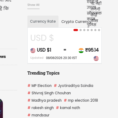
नों और
Show All
है कि
Currency Rate
Crypto Currency
CAD $
₹95.14
CAD $1
₹68.20
=
ews
Updated
30 IST
08/08/2026 20:30 IST
Trending Topics
#
MP Election
#
Jyotiraditya Scindia
#
Shivraj Singh Chouhan
#
Madhya pradesh
#
mp election 2018
#
rakesh singh
#
kamal nath
#
mandsaur