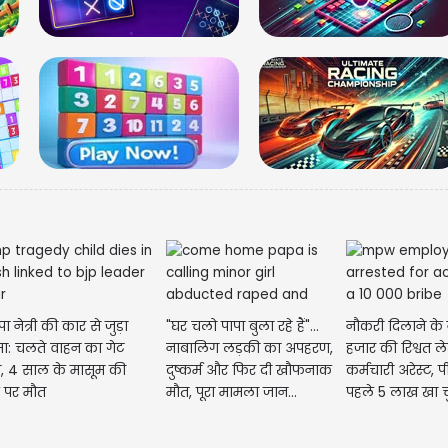
नई दिल्ली में आईआई
57वें दीक्षांत समारोह 
ा नेत्री की कार से जुड़ा
"घर चलो पापा बुला रहे हैं"...
नौकरी दिलाने के
ा: चलते वाहन का गेट
नाबालिग लड़की का अपहरण,
हजार की रिश्वत ल
ा, 4 साल के मासूम की
दुष्कर्म और फिर दी खौफनाक
कर्मचारी अरेस्ट, 
 पर मौत
मौत, पूरा मामला जान...
पहले 5 लाख खा चु