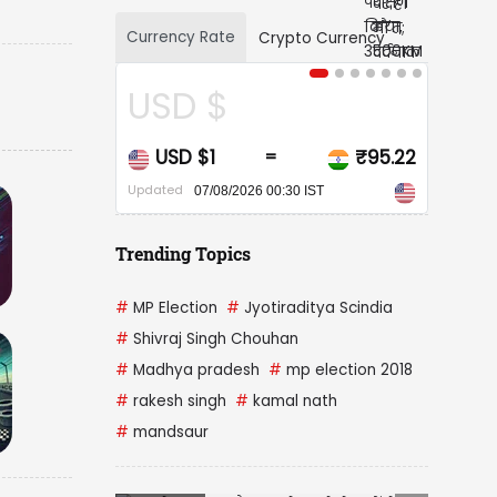
Currency Rate
Crypto Currency
 $
CAD $
$1
₹95.22
CAD $1
₹67
=
=
Updated
7/08/2026 00:30 IST
07/08/2026 00:30 IST
Trending Topics
#
MP Election
#
Jyotiraditya Scindia
#
Shivraj Singh Chouhan
#
Madhya pradesh
#
mp election 2018
#
rakesh singh
#
kamal nath
#
mandsaur