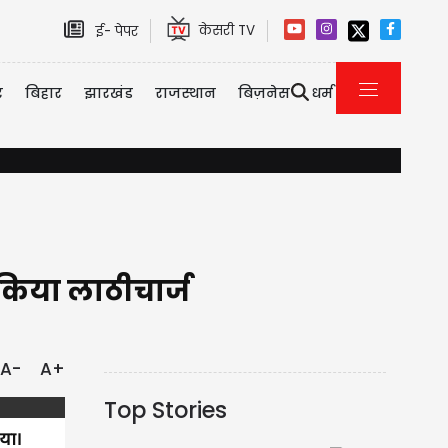
केसरी TV
ई- पेपर
र
बिहार
झारखंड
राजस्थान
बिज़नेस
धर्म
बिहार चुनावी जश्न के बीच BJP के लिए बुरी खबर, पूर्व सीएम के भाई और BJP दिग्
 किया लाठीचार्ज
A-
A+
Top Stories
या।