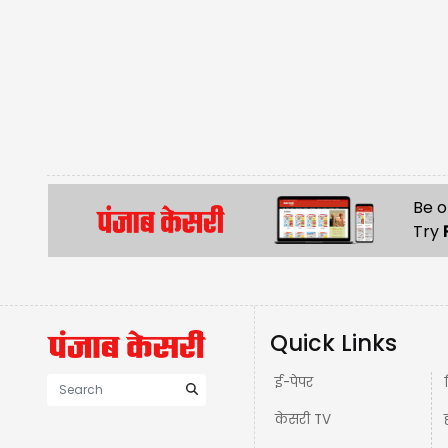
Be o
Try
Quick Links
ई-पेपर
केसरी TV