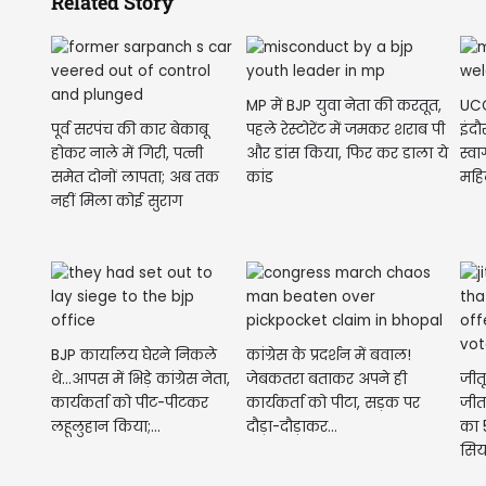
Related Story
MP में BJP युवा नेता की करतूत,
UCC
पूर्व सरपंच की कार बेकाबू
पहले रेस्टोरेंट में जमकर शराब पी
इंद
होकर नाले में गिरी, पत्नी
और डांस किया, फिर कर डाला ये
स्वा
समेत दोनों लापता; अब तक
कांड
महि
नहीं मिला कोई सुराग
BJP कार्यालय घेरने निकले
कांग्रेस के प्रदर्शन में बवाल!
थे...आपस में भिड़े कांग्रेस नेता,
जेबकतरा बताकर अपने ही
जीतू
कार्यकर्ता को पीट-पीटकर
कार्यकर्ता को पीटा, सड़क पर
जीत
लहूलुहान किया;...
दौड़ा-दौड़ाकर...
का 
सिय