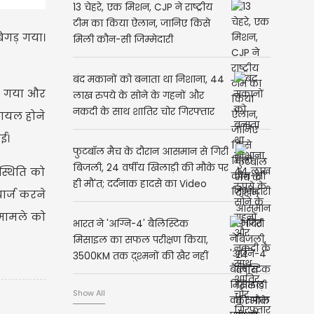
13 चेहरे, एक मिशन, CJP ने राष्ट्रीय
टीम का किया ऐलान, जानिए किसे
िगड़ गया।
मिली कौन-सी जिम्मेदारी
बंद मकानों को बनाता था निशाना, 44
बन गया और
लाख रुपये के सोने के गहनों और
नकदी के साथ शातिर चोर गिरफ्तार
 घायल होने
ई।
फुटबॉल मैच के दौरान आसमान से गिरी
बिजली, 24 वर्षीय खिलाड़ी की मौके पर
स्थिति को
ही मौ'त; दर्दनाक हादसे का Video
ार्ज करने
वायरल
 मामले को
भारत ने 'अग्नि-4' बैलिस्टिक
मिसाइल का सफल परीक्षण किया,
3500KM तक दुश्मनों की खैर नहीं
Show All