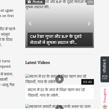
Photos
1/10
Previous
Next
िर में पहले
अद्भुत
ा गुप्ता और BJP के दूसरे
CM रेखा गुप्ता का जन सेवा सद
 के दिव्य
 ने सुषमा स्वराज की...
जनता से सीधा संवाद, हर...
...
फीडबैक दें
Latest Videos
 में बवाल,
सकर्मी
03:40
-आंसू गैस
मंडला में डर के साए में शिक्षा ग्रहण कर रहे
Thoughts
विद्यार्थी, गाय के तबेले...