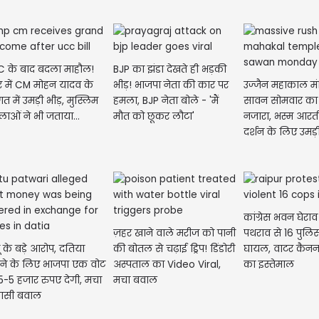
 के बाद बदला माहौल!
BJP का झंडा देखते ही भड़की
ौर में CM मोहन यादव के
भीड़! भाजपा नेता की कार पर
उज्जैन महाकाल मंद
गत में उमड़ी भीड़, मुस्लिम
हमला, BJP नेता बोले - 'मैं
सावन सोमवार का 
CM रेख
लाओं ने भी जताया...
मौत को छूकर लौटा'
नजारा, भस्म आरती
नेताओं
दर्शन के लिए उमड़ी
कांग्रेस भवन घेराव
ज़हर खाने वाले मरीज को पानी
पथराव से 16 पुलि
 के बड़े आरोप, दतिया
की बोतल से चढ़ाई ड्रिप! डिंडोरी
घायल, वाटर कैनन
ने के लिए भाजपा एक वोट
अस्पताल का Video Viral,
का इस्तेमाल
5-5 हजार रुपए देगी, मचा
मचा बवाल
ासी बवाल